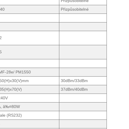
Přizpůsobitelné
/40
Přizpůsobitelné
2
5
SMF-28e/ PM1550
150(H)x30(V)mm
30dBm/33dBm
35(H)x70(V)
37dBm/40dBm
240V
, â‰¤80W
le (RS232)
5