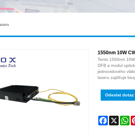
laseru
1550nm 10W CW 
Tento 1550nm 10W C
DFB a modul optick
jednovidového vlákn
laseru zajišťuje bez
Odeslat dotaz
Facebook
X
Wh