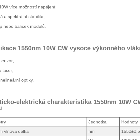
0W více možností napájení;
 a spektrální stabilita;
p nebo balíček modulů.
likace 1550nm 10W CW vysoce výkonného vlák
senzor;
 laser;
elineární optiky.
ticko-elektrická charakteristika 1550nm 10W
u
try
Jednotka
Hodnoty
í vlnová délka
nm
1550±0,5