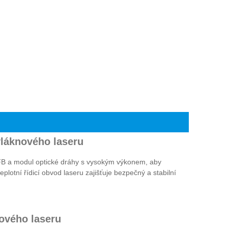
láknového laseru
FB a modul optické dráhy s vysokým výkonem, aby
plotní řídicí obvod laseru zajišťuje bezpečný a stabilní
ového laseru