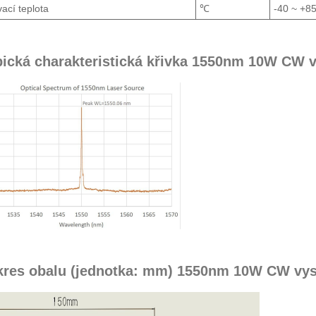
ací teplota
℃
-40 ~ +8
pická charakteristická křivka 1550nm 10W CW 
kres obalu (jednotka: mm) 1550nm 10W CW vy