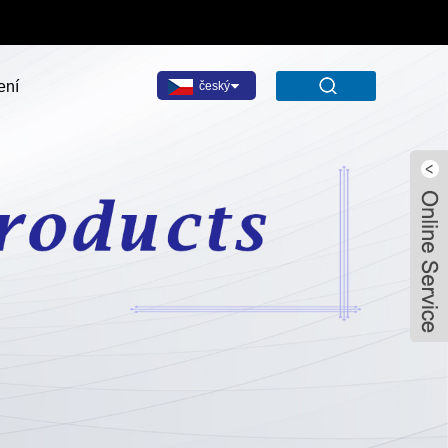
ení
český