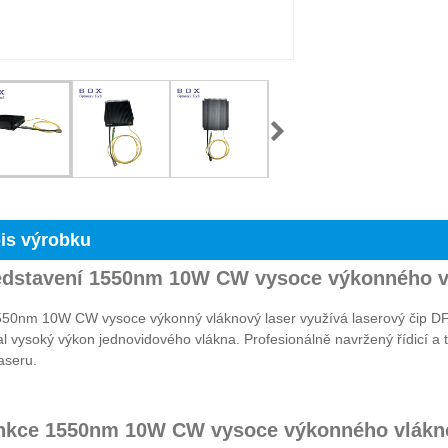
is výrobku
edstavení 1550nm 10W CW vysoce výkonného v
550nm 10W CW vysoce výkonný vláknový laser využívá laserový čip D
al vysoký výkon jednovidového vlákna. Profesionálně navržený řídicí a te
aseru.
unkce 1550nm 10W CW vysoce výkonného vlákn