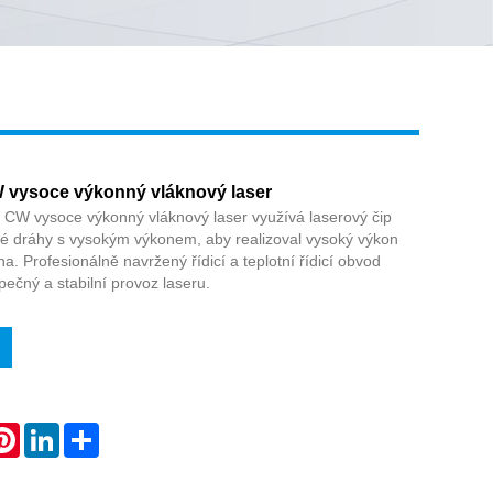
Live
vysoce výkonný vláknový laser
W vysoce výkonný vláknový laser využívá laserový čip
é dráhy s vysokým výkonem, aby realizoval vysoký výkon
a. Profesionálně navržený řídicí a teplotní řídicí obvod
pečný a stabilní provoz laseru.
atsApp
Pinterest
LinkedIn
Share