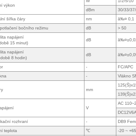
W
1/2/5/10
ní výkon
dBm
30/33/37
lní šířka čáry
nm
â‰¤ 0,1
potlačení bočního režimu
dB
> 50
lita napájení
dB
â‰¤±0,0
době 15 minut)
lita napájení
dB
â‰¤±0,0
odobě 8 hodin)
or
-
FC/APC
ákna
-
Vlákno 
125(Š)x
ry
mm
139(Š)x2
AC 110~
apájení
V
DC12V6A
kační rozhraní
-
DB9 Fema
í teplota
℃
-20 ~ +6