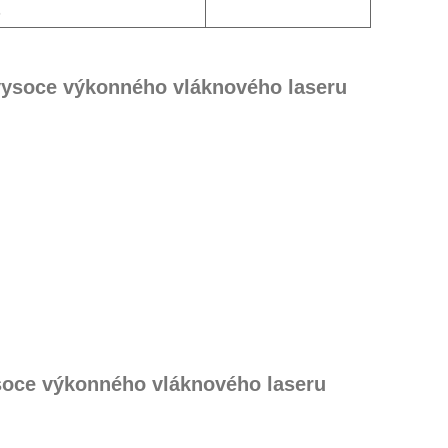
5
vysoce výkonného vláknového laseru
soce výkonného vláknového laseru