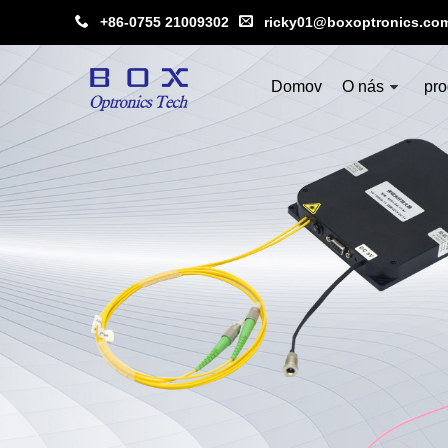
+86-0755 21009302
ricky01@boxoptronics.co
Domov
O nás
pro