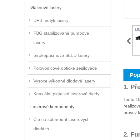
Vláknové lasery
DFB motýlí lasery
FBG stabilizované pumpové
lasery
Širokopásmové SLED lasery
Polovodičové optické zesilovače
Pop
Vysoce výkonné diodové lasery
1. Př
Koaxiální pigtailed laserové diody
Tento 1
realizov
Laserové komponenty
provoz l
Čip na submount laserových
diodách
2. F