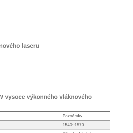
nového laseru
 CW vysoce výkonného vláknového
Poznámky
1540~1570