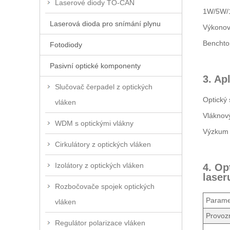
Laserové diody TO-CAN
1W/5W/1
Laserová dioda pro snímání plynu
Výkonová
Benchto
Fotodiody
Pasivní optické komponenty
3. Ap
Slučovač čerpadel z optických
Optický 
vláken
Vláknový
WDM s optickými vlákny
Výzkum n
Cirkulátory z optických vláken
Izolátory z optických vláken
4. Op
laser
Rozbočovače spojek optických
Parame
vláken
Provozn
Regulátor polarizace vláken