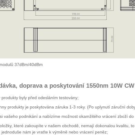
 modulů 37dBm/40dBm
dávka, doprava a poskytování 1550nm 10W CW
produkty byly před odesláním testovány;
ny produkty je poskytována záruka 1-3 roky. (Po uplynutí záruční doby z
i vašeho podnikání a nabízíme možnost okamžitého vrácení zboží do 7
ložky, které zakoupíte v našem obchodě, nemají dokonalou kvalitu, to 
, jednoduše nám je vraťte k výměně nebo vrácení peněz;