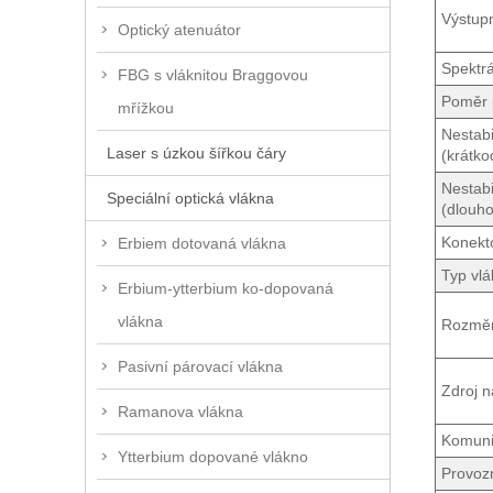
Výstup
Optický atenuátor
Spektrá
FBG s vláknitou Braggovou
Poměr 
mřížkou
Nestabi
Laser s úzkou šířkou čáry
(krátko
Nestabi
Speciální optická vlákna
(dlouh
Konekt
Erbiem dotovaná vlákna
Typ vl
Erbium-ytterbium ko-dopovaná
vlákna
Rozmě
Pasivní párovací vlákna
Zdroj n
Ramanova vlákna
Komuni
Ytterbium dopované vlákno
Provozn