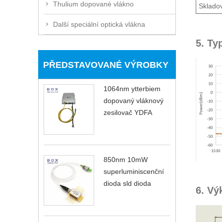
Thulium dopované vlákno
Skladov
Další speciální optická vlákna
5. Ty
PŘEDSTAVOVANÉ VÝROBKY
1064nm ytterbiem
dopovaný vláknový
zesilovač YDFA
850nm 10mW
superluminiscenční
dioda sld dioda
6. Vý