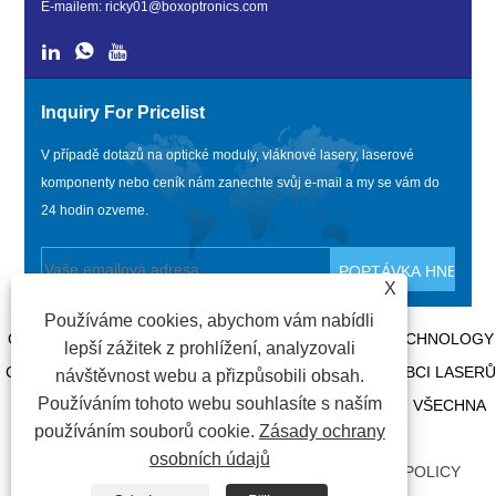
E-mailem:
ricky01@boxoptronics.com
Inquiry For Pricelist
V případě dotazů na optické moduly, vláknové lasery, laserové
komponenty nebo ceník nám zanechte svůj e-mail a my se vám do
24 hodin ozveme.
X
Používáme cookies, abychom vám nabídli
COPYRIGHT @ 2020 SHENZHEN BOX OPTRONICS TECHNOLOGY
lepší zážitek z prohlížení, analyzovali
CO., LTD. - ČÍNA MODULY OPTICKÝCH VLÁKEN, VÝROBCI LASERŮ
návštěvnost webu a přizpůsobili obsah.
Používáním tohoto webu souhlasíte s naším
S VLÁKNY, DODAVATELÉ LASEROVÝCH KOMPONENT VŠECHNA
používáním souborů cookie.
Zásady ochrany
PRÁVA VYHRAZENA.
osobních údajů
ODKAZY
|
SITEMAP
|
RSS
|
XML
|
PRIVACY POLICY