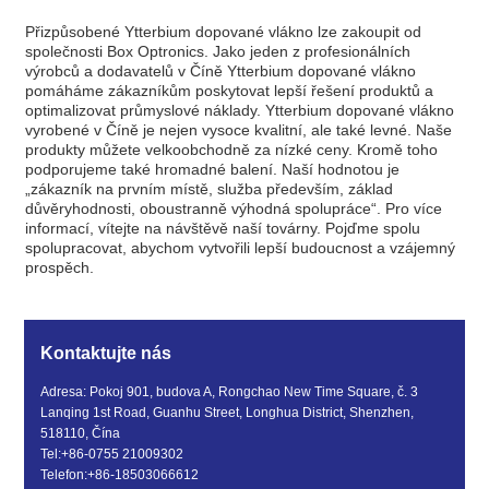
Přizpůsobené Ytterbium dopované vlákno lze zakoupit od
společnosti Box Optronics. Jako jeden z profesionálních
výrobců a dodavatelů v Číně Ytterbium dopované vlákno
pomáháme zákazníkům poskytovat lepší řešení produktů a
optimalizovat průmyslové náklady. Ytterbium dopované vlákno
vyrobené v Číně je nejen vysoce kvalitní, ale také levné. Naše
produkty můžete velkoobchodně za nízké ceny. Kromě toho
podporujeme také hromadné balení. Naší hodnotou je
„zákazník na prvním místě, služba především, základ
důvěryhodnosti, oboustranně výhodná spolupráce“. Pro více
informací, vítejte na návštěvě naší továrny. Pojďme spolu
spolupracovat, abychom vytvořili lepší budoucnost a vzájemný
prospěch.
Kontaktujte nás
Adresa: Pokoj 901, budova A, Rongchao New Time Square, č. 3
Lanqing 1st Road, Guanhu Street, Longhua District, Shenzhen,
518110, Čína
Tel:
+86-0755 21009302
Telefon:
+86-18503066612