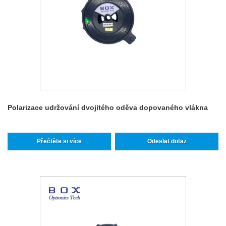
Polarizace udržování dvojitého oděva dopovaného vlákna
Přečtěte si více
Odeslat dotaz