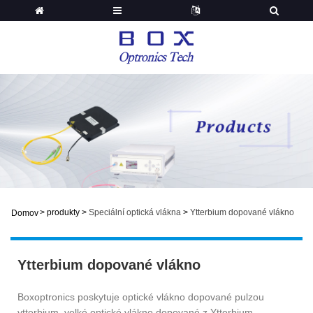
>
produkty
>
Speciální optická vlákna
>
Ytterbium dopované vlákno
Domov
Ytterbium dopované vlákno
Boxoptronics poskytuje optické vlákno dopované pulzou
ytterbium, velké optické vlákno dopované z Ytterbium,