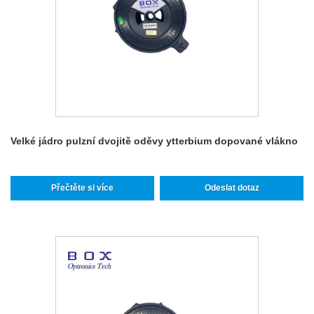
Velké jádro pulzní dvojitě oděvy ytterbium dopované vlákno
Přečtěte si více
Odeslat dotaz