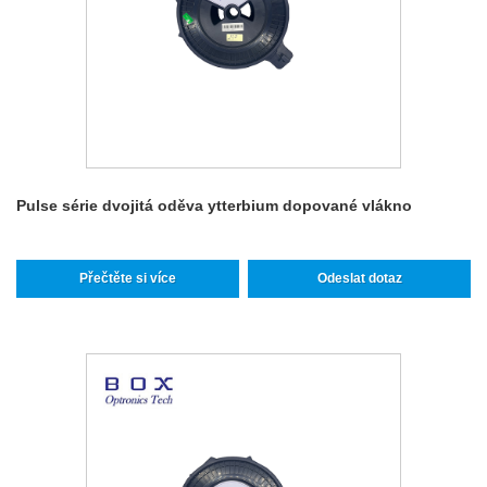
Pulse série dvojitá oděva ytterbium dopované vlákno
Přečtěte si více
Odeslat dotaz