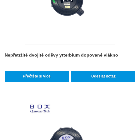
Nepřetržité dvojité oděvy ytterbium dopované vlákno
Přečtěte si více
Odeslat dotaz