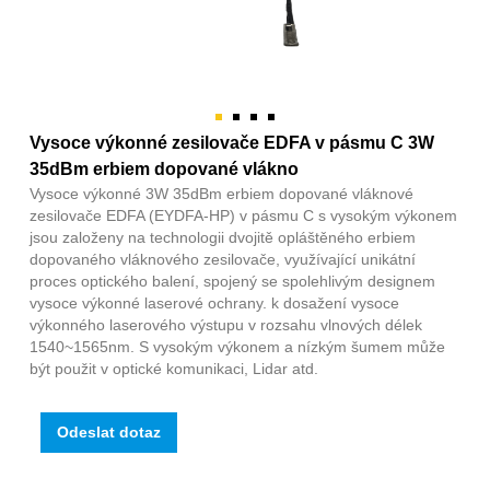
Vysoce výkonné zesilovače EDFA v pásmu C 3W
35dBm erbiem dopované vlákno
Vysoce výkonné 3W 35dBm erbiem dopované vláknové
zesilovače EDFA (EYDFA-HP) v pásmu C s vysokým výkonem
jsou založeny na technologii dvojitě opláštěného erbiem
dopovaného vláknového zesilovače, využívající unikátní
proces optického balení, spojený se spolehlivým designem
vysoce výkonné laserové ochrany. k dosažení vysoce
výkonného laserového výstupu v rozsahu vlnových délek
1540~1565nm. S vysokým výkonem a nízkým šumem může
být použit v optické komunikaci, Lidar atd.
Odeslat dotaz