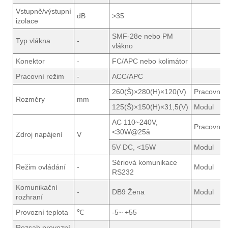
Vstupně/výstupní
dB
>35
izolace
SMF-28e nebo PM
Typ vlákna
-
vlákno
Konektor
-
FC/APC nebo kolimátor
Pracovní režim
-
ACC/APC
260(Š)×280(H)×120(V)
Pracovní s
Rozměry
mm
125(Š)×150(H)×31,5(V)
Modul
AC 110~240V,
Pracovní s
<30W@25â
Zdroj napájení
V
5V DC, <15W
Modul
Sériová komunikace
Režim ovládání
-
Modul
RS232
Komunikační
-
DB9 Žena
Modul
rozhraní
Provozní teplota
℃
-5~ +55
Rozsah provozní