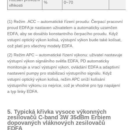
%
0~70
vlhkosti
(1) Režim .ACC – automatické řízení proudu: Čerpací pracovní
proud EDFA je nastaven uživatelem a automaticky uzamčen
EDFA, aby se dosáhlo konstantního čerpacího proudu. Když
vstupní optický výkon kolísá, výstupní výkon bude také kolísat,
což platí pro všechny modely EDFA.
(2) Režim APC – automatické řízení výkonu: uživatel nastavuje
výstupní výkon signálního světla EDFA, PD automaticky
monitoruje a vrací výstupní výkon, ovládání EDFA a adaptivní
nastavení pumpy pro stabilizaci výstupního signálu. Když
vstupní optický výkon kolísá, režim APC sníží kolísání
výstupního výkonu co nejvíce, což je vhodné pro typ napájení
a typ linky EDFA.
5. Typická křivka vysoce výkonných
zesilovačů C-band 3W 35dBm Erbiem
dopovaných vláknových zesilovačů
EDFA