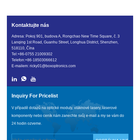
zesilovač
Pm dopovaného
erbiem
Kontaktujte nás
Adresa: Pokoj 901, budova A, Rongchao New Time Square, č. 3
Lanqing 1st Road, Guanhu Street, Longhua District, Shenzhen,
518110, Čína
Tel:
+86-0755 21009302
Telefon:
+86-18503066612
E-mailem:
ricky01@boxoptronics.com
Inquiry For Pricelist
V případě dotazů na optické moduly, vláknové lasery, laserové
komponenty nebo ceník nám zanechte svůj e-mail a my se vám do
24 hodin ozveme.