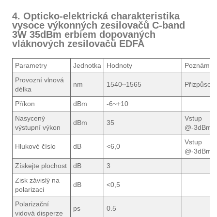
4. Opticko-elektrická charakteristika
vysoce výkonných zesilovačů C-band
3W 35dBm erbiem dopovaných
vláknových zesilovačů EDFA
Parametry
Jednotka
Hodnoty
Poznámky
Provozní vlnová
nm
1540~1565
Přizpůsob
délka
Příkon
dBm
-6~+10
Nasycený
Vstup
dBm
35
výstupní výkon
@-3dBm
Vstup
Hlukové číslo
dB
<6,0
@-3dBm
Získejte plochost
dB
3
Zisk závislý na
dB
<0,5
polarizaci
Polarizační
ps
0.5
vidová disperze