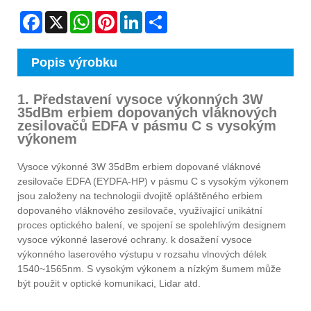
Facebook
X
WhatsApp
Pinterest
LinkedIn
Share
Popis výrobku
1. Představení vysoce výkonných 3W
35dBm erbiem dopovaných vláknových
zesilovačů EDFA v pásmu C s vysokým
výkonem
Vysoce výkonné 3W 35dBm erbiem dopované vláknové
zesilovače EDFA (EYDFA-HP) v pásmu C s vysokým výkonem
jsou založeny na technologii dvojitě opláštěného erbiem
dopovaného vláknového zesilovače, využívající unikátní
proces optického balení, ve spojení se spolehlivým designem
vysoce výkonné laserové ochrany. k dosažení vysoce
výkonného laserového výstupu v rozsahu vlnových délek
1540~1565nm. S vysokým výkonem a nízkým šumem může
být použit v optické komunikaci, Lidar atd.