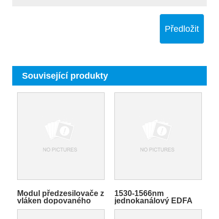
Předložit
Související produkty
Modul předzesilovače z
1530-1566nm
vláken dopovaného
jednokanálový EDFA
erbiem v pásmu C
zesilovač zesilovače