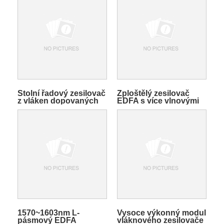
Stolní řadový zesilovač
Zploštělý zesilovač
z vláken dopovaných
EDFA s více vlnovými
erbiem
délkami
1570~1603nm L-
Vysoce výkonný modul
pásmový EDFA
vláknového zesilovače