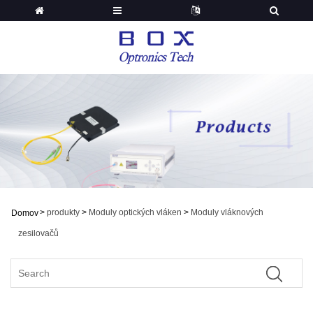
>
produkty
>
Moduly optických vláken
>
Moduly vláknových
Domov
zesilovačů