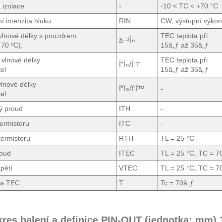
 izolace
-
-10 < TC < +70 °C
ní intenzita hluku
RIN
CW, výstupní výko
vlnové délky s pouzdrem
TEC teplota při
â–³Î»
 70 ºC).
15â„ƒ až 35â„ƒ
 vlnové délky
TEC teplota při
Î”Î»/Î”T
el
15â„ƒ až 35â„ƒ
lnové délky
Î”Î»/Î”Î™
-
el
ý proud
ITH
-
ermistoru
ITC
-
ermistoru
RTH
TL = 25 °C
oud
ITEC
TL = 25 °C, TC = 7
pětí
VTEC
TL = 25 °C, TC = 7
ta TEC
T
Tc = 70â„ƒ
kres balení a definice PIN-OUT (jednotka: mm