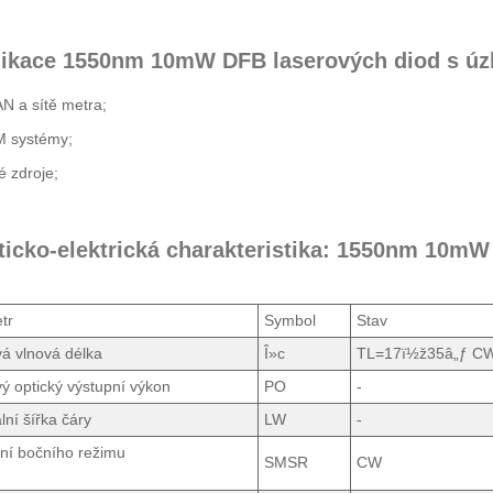
likace 1550nm 10mW DFB laserových diod s úz
N a sítě metra;
 systémy;
 zdroje;
ticko-elektrická charakteristika: 1550nm 10mW
tr
Symbol
Stav
á vlnová délka
Î»c
TL=17ï½ž35â„ƒ C
ý optický výstupní výkon
PO
-
lní šířka čáry
LW
-
ní bočního režimu
SMSR
CW