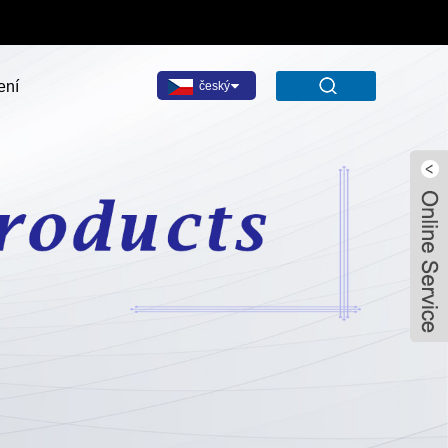
ení
český