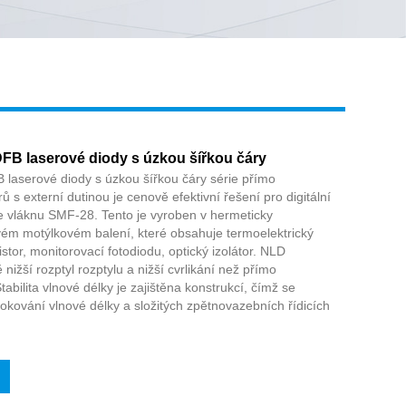
Live
B laserové diody s úzkou šířkou čáry
serové diody s úzkou šířkou čáry série přímo
 s externí dutinou je cenově efektivní řešení pro digitální
e vláknu SMF-28. Tento je vyroben v hermeticky
m motýlkovém balení, které obsahuje termoelektrický
stor, monitorovací fotodiodu, optický izolátor. NLD
nižší rozptyl rozptylu a nižší cvrlikání než přímo
bilita vlnové délky je zajištěna konstrukcí, čímž se
lokování vlnové délky a složitých zpětnovazebních řídicích