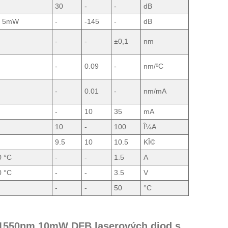
30
-
-
dB
n 5mW
-
-145
-
dB
-
-
±0,1
nm
-
0.09
-
nm/ºC
-
0.01
-
nm/mA
-
10
35
mA
10
-
100
Î¼A
9.5
10
10.5
KÎ©
0 °C
-
-
1.5
A
0 °C
-
-
3.5
V
-
-
50
°C
) 1550nm 10mW DFB laserových diod s