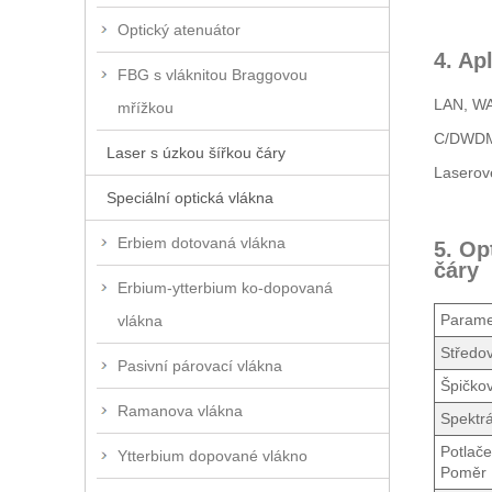
Optický atenuátor
4. Ap
FBG s vláknitou Braggovou
LAN, WA
mřížkou
C/DWDM
Laser s úzkou šířkou čáry
Laserové
Speciální optická vlákna
Erbiem dotovaná vlákna
5. Op
čáry
Erbium-ytterbium ko-dopovaná
Parame
vlákna
Středov
Pasivní párovací vlákna
Špičkov
Ramanova vlákna
Spektrá
Potlače
Ytterbium dopované vlákno
Poměr