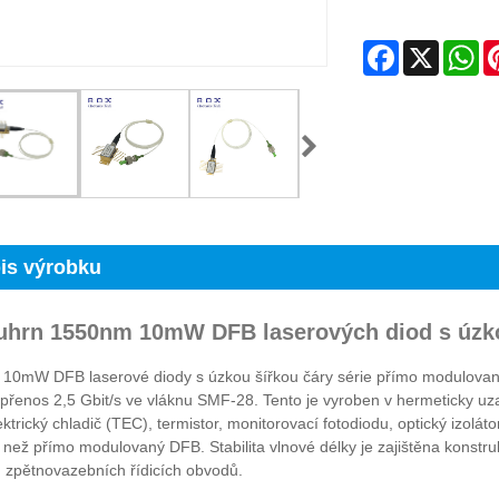
Facebook
X
Wh
is výrobku
uhrn 1550nm 10mW DFB laserových diod s úzko
0mW DFB laserové diody s úzkou šířkou čáry série přímo modulovaných
í přenos 2,5 Gbit/s ve vláknu SMF-28. Tento je vyroben v hermeticky
ktrický chladič (TEC), termistor, monitorovací fotodiodu, optický izoláto
í než přímo modulovaný DFB. Stabilita vlnové délky je zajištěna konstru
h zpětnovazebních řídicích obvodů.