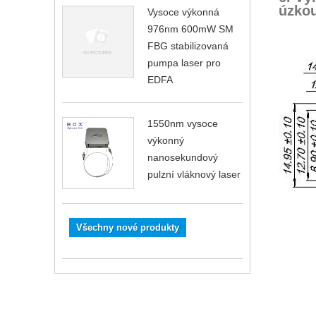
úzkou
Vysoce výkonná
976nm 600mW SM
FBG stabilizovaná
pumpa laser pro
EDFA
1550nm vysoce
výkonný
nanosekundový
pulzní vláknový laser
Všechny nové produkty