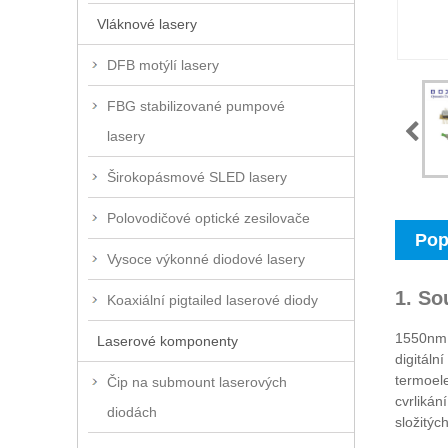
Vláknové lasery
DFB motýlí lasery
FBG stabilizované pumpové
lasery
Širokopásmové SLED lasery
Polovodičové optické zesilovače
Pop
Vysoce výkonné diodové lasery
1. So
Koaxiální pigtailed laserové diody
1550nm 1
Laserové komponenty
digitáln
termoele
Čip na submount laserových
cvrlikán
diodách
složitýc