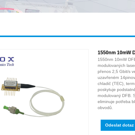
1550nm 10mW DF
1550nm 10mW DFB la
modulovaných laserů
přenos 2,5 Gbit/s v
uzavřeném 14pinové
chladič (TEC), termi
poskytuje podstatně 
modulovaný DFB. Sta
eliminuje potřeba b
obvodů.
Odeslat dotaz