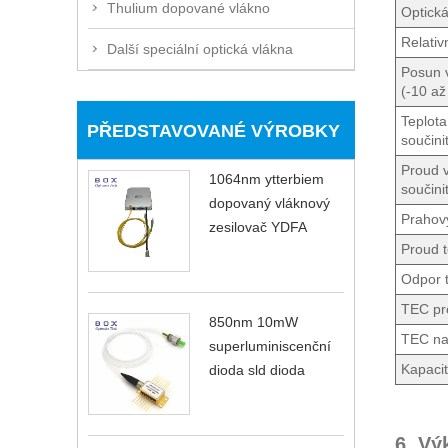
Thulium dopované vlákno
Optická
Relativ
Další speciální optická vlákna
Posun 
(-10 až
Teplota
PŘEDSTAVOVANÉ VÝROBKY
součinit
Proud v
1064nm ytterbiem
součinit
dopovaný vláknový
Prahov
zesilovač YDFA
Proud t
Odpor t
TEC pr
850nm 10mW
TEC na
superluminiscenční
Kapaci
dioda sld dioda
6. Vý