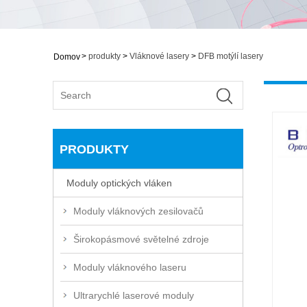
>
produkty
>
Vláknové lasery
>
DFB motýlí lasery
Domov
PRODUKTY
Moduly optických vláken
Moduly vláknových zesilovačů
Širokopásmové světelné zdroje
Moduly vláknového laseru
Ultrarychlé laserové moduly