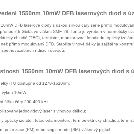
vedení 1550nm 10mW DFB laserových diod s úz
0mW DFB laserové diody s úzkou šířkou čáry série přímo modulovaných
í přenos 2,5 Gbit/s ve vláknu SMF-28. Tento je vyroben v hermeticky
ktrický chladič (TEC), termistor, monitorovací fotodiodu, optický izoláto
í než přímo modulovaný DFB. Stabilita vlnové délky je zajištěna konstru
h zpětnovazebních řídicích obvodů.
astnosti 1550nm 10mW DFB laserových diod s ú
délky ITU dostupné od 1270-1610nm;
í výkon 10mW;
ní šířka čáry 200-400 kHz;
ilizovaný jednovidový laser s vlnovou délkou;
ý optický izolátor, fotodioda monitoru, termoelektrický chladič a termist
í polarizace (PM) nebo single mode (SM) vláknový pigtail.