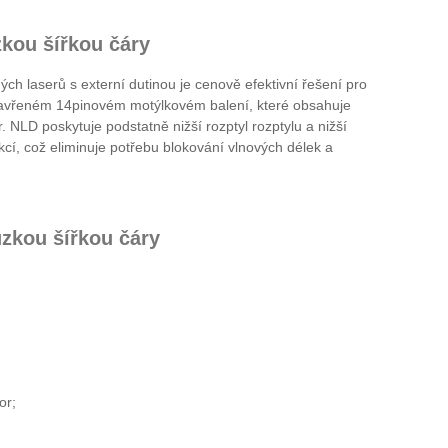
kou šířkou čáry
 laserů s externí dutinou je cenově efektivní řešení pro
 uzavřeném 14pinovém motýlkovém balení, které obsahuje
r. NLD poskytuje podstatně nižší rozptyl rozptylu a nižší
kcí, což eliminuje potřebu blokování vlnových délek a
zkou šířkou čáry
or;