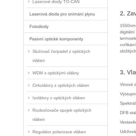
Laserové diody TO-CAN
2. Za
Laserová dioda pro snímání plynu
1550nm 1
Fotodiody
digitáln
termoele
Pasivní optické komponenty
cvrlikán
složitýc
Slučovač čerpadel z optických
vláken
3. Vl
WDM s optickými vlákny
Vlnové 
Cirkulátory z optických vláken
Výstupn
Izolátory z optických vláken
Spektrál
Rozbočovače spojek optických
DFB stab
vláken
Vestavěn
Udržován
Regulátor polarizace vláken