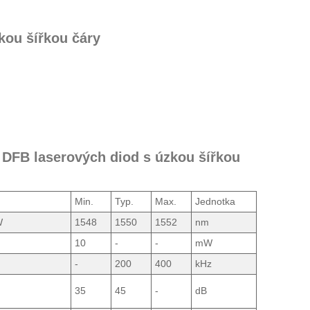
kou šířkou čáry
 DFB laserových diod s úzkou šířkou
Min.
Typ.
Max.
Jednotka
W
1548
1550
1552
nm
10
-
-
mW
-
200
400
kHz
35
45
-
dB