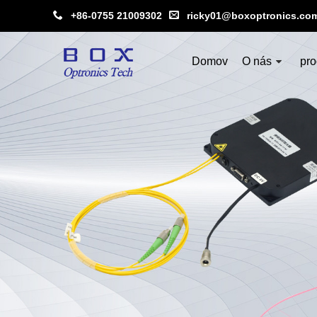
+86-0755 21009302
ricky01@boxoptronics.co
Domov
O nás
pro