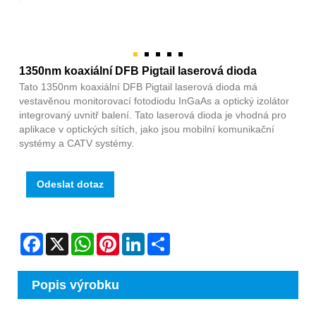
1350nm koaxiální DFB Pigtail laserová dioda
Tato 1350nm koaxiální DFB Pigtail laserová dioda má
vestavěnou monitorovací fotodiodu InGaAs a optický izolátor
integrovaný uvnitř balení. Tato laserová dioda je vhodná pro
aplikace v optických sítích, jako jsou mobilní komunikační
systémy a CATV systémy.
Odeslat dotaz
Facebook
X
WhatsApp
Pinterest
LinkedIn
Share
Popis výrobku