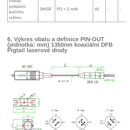
Poměr
potlačení
SMSR
PO = 2 mW
40
-
-
bočního
režimu
6. Výkres obalu a definice PIN-OUT
(jednotka: mm) 1350nm koaxiální DFB
Pigtail laserové diody