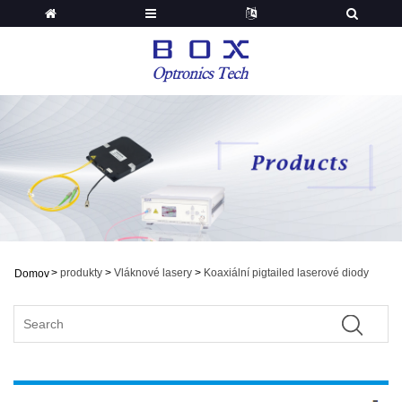
>
produkty
>
Vláknové lasery
>
Koaxiální pigtailed laserové diody
Domov