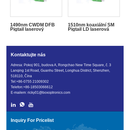
1490nm CWDM DFB
1510nm koaxiální SM
Pigtail laserový
Pigtail LD laserová
diodový modul
dioda
Kontaktujte nás
Adresa: Pokoj 901, budova A, Rongchao New Time Square, č. 3
Lanqing 1st Road, Guanhu Street, Longhua District, Shenzhen,
518110, Čína
Tel:
+86-0755 21009302
Telefon:
+86-18503066612
E-mailem:
ricky01@boxoptronics.com
Inquiry For Pricelist