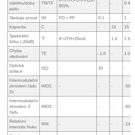
IF=ITH,PO=PF(20-
náběhu/doba
TR/TF
-
-
0.4
80)%
pádu
Sledujte proud
IM
PO = PF
0.1
-
1
Kapacita
C
-
-
10
15
Spektrální
"Î"
IF=ITH+20mA
1.6
2.5
šířka (-20dB)
Chyba
TE
-
-1,0
-
1.0
sledování
Optická
ISO
-
30
-
-
izolace
Intermodulační
zkreslení řádu
IMD2
-
-
-
-50
2s
Intermodulační
zkreslení 3.
IMD3
-
-
-
-60
řádu
Relativní
RIN
-
-
-
-145
intenzita hluku