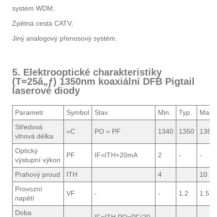
systém WDM;
Zpětná cesta CATV;
Jiný analogový přenosový systém.
5. Elektrooptické charakteristiky
(T=25â„ƒ) 1350nm koaxiální DFB Pigtail
laserové diody
Parametr
Symbol
Stav
Min.
Typ.
Max.
Středová
»C
PO = PF
1340
1350
1360
vlnová délka
Optický
PF
IF=ITH+20mA
2
-
-
výstupní výkon
Prahový proud
ITH
4
10
Provozní
VF
-
-
1.2
1.5
napětí
Doba